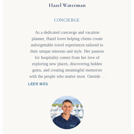
Hazel Waterman
CONCIERGE
As a dedicated concierge and vacation
planner, Hazel loves helping clients create
unforgettable travel experiences tailored to
their unique interests and style. Her passion
for hospitality comes from her love of
exploring new places, discovering hidden
gems, and creating meaningful memories
with the people who matter most. Outside of
work, you’ll often find her visiting waterfalls
LEER MÁS
or new beaches with her daughter or trying
new restaurants together as they share a love
for great food and new culinary experiences.
These adventures inspire the personalized
recommendations and thoughtful service she
bring to every client's itinerary. Whether
planning a relaxing getaway, a family
adventure, or a one-of-a-kind experience,