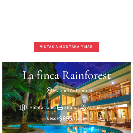
VISTAS A MONTAÑA Y MAR
La finca Rainforest
Manuel Antonio
6 Habitaciones
6 Baños
22 Huéspedes
$695
Desde
/noche