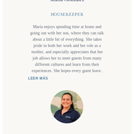
HOUSEKEEPER
María enjoys spending time at home and
going out with her son, where they can talk
about a little bit of everything. She takes
pride in both her work and her role as a
mother, and especially appreciates that her
job allows her to meet guests from many
different cultures and learn from their
experiences. She hopes every guest leaves
with a positive impression of the entire team,
LEER MÁS
from the concierge who welcomes them to
the housekeeping staff who help make each
stay comfortable. Most of all, she hopes
guests return in the future and recommend us
to friends and family who would enjoy
discovering Costa Rica, and especially the
beauty of Manuel Antonio.