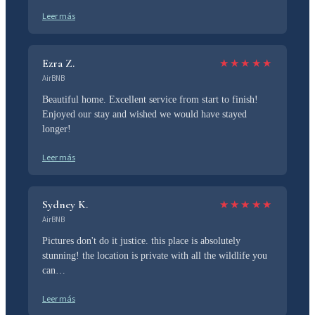
Leer más
Ezra Z.
★
★
★
★
★
AirBNB
Beautiful home. Excellent service from start to finish!
Enjoyed our stay and wished we would have stayed
longer!
Leer más
Sydney K.
★
★
★
★
★
AirBNB
Pictures don't do it justice. this place is absolutely
stunning! the location is private with all the wildlife you
can…
Leer más