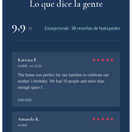
Lo que dice la gente
9,9
Excepcional · 38 reseñas de huéspedes
/ 10
Katrina F.
★
★
★
★
★
AirBNB · Jun 2026
The home was perfect for our families to celebrate our
mother’s birthday. We had 10 people and more than
enough space f…
Leer más
Amanda K.
★
★
★
★
★
AirBNB