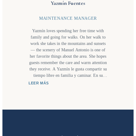
Yazmín Fuentes
MAINTENANCE MANAGER
Yazmín loves spending her free time with
family and going for walks. On her walk to
work she takes in the mountains and sunsets
— the scenery of Manuel Antonio is one of
her favorite things about the area. She hopes
guests remember the care and warm attention
they receive. A Yazmín le gusta compartir su
tiempo libre en familia y caminar. En su
camino al trabajo disfruta de las montañas,
LEER MÁS
los atardeceres y el paisaje de Manuel
Antonio. Espera que los huéspedes recuerden
la atención y el buen trato que reciben.