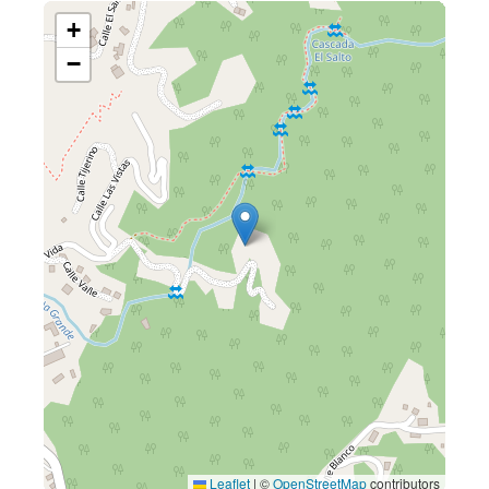
+
−
Leaflet
|
©
OpenStreetMap
contributors