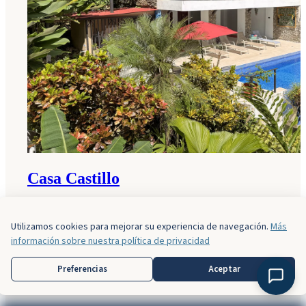
Casa Castillo
6 Habitaciones
6 Baños
12 Huéspedes
Utilizamos cookies para mejorar su experiencia de navegación.
Más
Desde
$500
/noche
información sobre nuestra política de privacidad
Preferencias
Aceptar
Ver Todas las Propiedades