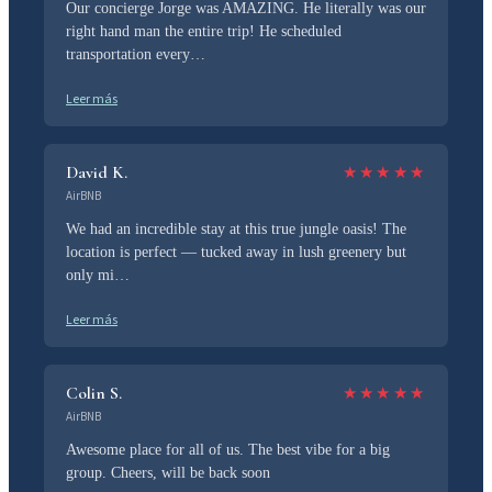
Our concierge Jorge was AMAZING. He literally was our
right hand man the entire trip! He scheduled
transportation every…
Leer más
David K.
★
★
★
★
★
AirBNB
We had an incredible stay at this true jungle oasis! The
location is perfect — tucked away in lush greenery but
only mi…
Leer más
Colin S.
★
★
★
★
★
AirBNB
Awesome place for all of us. The best vibe for a big
group. Cheers, will be back soon