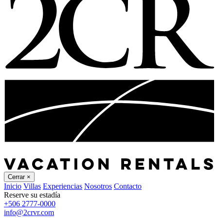
Cerrar
×
Inicio
Villas
Experiencias
Nosotros
Contacto
Reserve su estadía
+506 2777-0000
info@2crvr.com