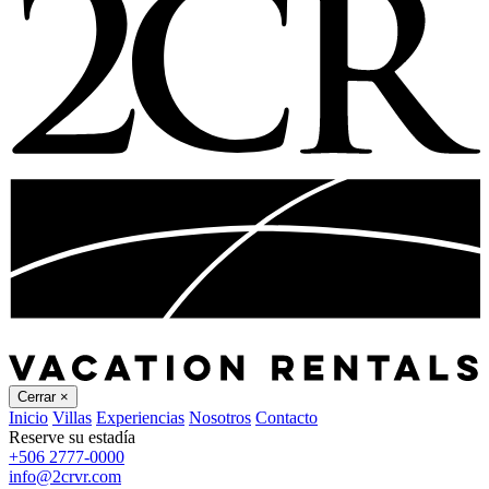
Cerrar
×
Inicio
Villas
Experiencias
Nosotros
Contacto
Reserve su estadía
+506 2777-0000
info@2crvr.com