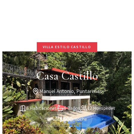
VILLA ESTILO CASTILLO
Casa Castillo
Manuel Antonio, Puntarenas
6 Habitaciones
6 Baños
12 Huéspedes
$500
Desde
/noche