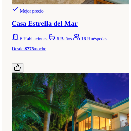
Mejor precio
Casa Estrella del Mar
6 Habitaciones
6 Baños
16 Huéspedes
Desde
$775
/noche