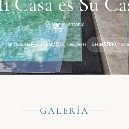
i Casa es Su Ca
Manuel Antonio
$500
4 Habitaciones
5 Baños
10 Huéspedes
Desde
/noch
GALERÍA