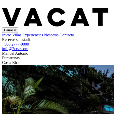
Cerrar
×
Inicio
Villas
Experiencias
Nosotros
Contacto
Reserve su estadía
+506 2777-0000
info@2crvr.com
Manuel Antonio
Puntarenas
Costa Rica