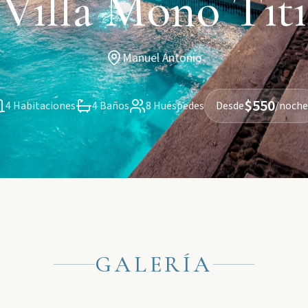
Villa Mono Titi
Manuel Antonio
$550
4 Habitaciones
4 Baños
8 Huéspedes
Desde
/noche
GALERÍA