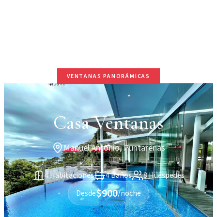
VENTANAS PANORÁMICAS
Casa Ventanas
Manuel Antonio, Puntarenas
4 Habitaciones
4 Baños
8 Huéspedes
$900
Desde
/noche