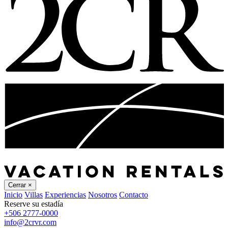
Cerrar
×
Inicio
Villas
Experiencias
Nosotros
Contacto
Reserve su estadía
+506 2777-0000
info@2crvr.com