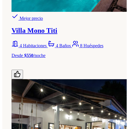
Mejor precio
Villa Mono Titi
4 Habitaciones
4 Baños
8 Huéspedes
Desde
$550
/noche