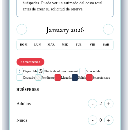
huéspedes. Puede ver un estimado del costo total
antes de crear su solicitud de reserva.
January 2026
DOM
LUN
MAR
MIÉ
JUE
VIE
SÁB
Borrar fechas
$
Disponible
Oferta de último momento
Solo salida
Ocupado
Pendiente
Llegada
Salida
Seleccionado
HUÉSPEDES
-
+
2
Adultos
-
+
0
Niños