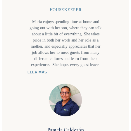
HOUSEKEEPER
María enjoys spending time at home and
going out with her son, where they can talk
about a little bit of everything. She takes
pride in both her work and her role as a
mother, and especially appreciates that her
job allows her to meet guests from many
different cultures and learn from their
experiences. She hopes every guest leaves
with a positive impression of the entire team,
LEER MÁS
from the concierge who welcomes them to
the housekeeping staff who help make each
stay comfortable. Most of all, she hopes
guests return in the future and recommend us
to friends and family who would enjoy
discovering Costa Rica, and especially the
beauty of Manuel Antonio.
Pamela Calderón