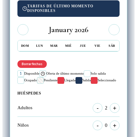
TARIFAS DE ÚLTIMO MOMENTO
DISPONIBLES
January 2026
DOM
LUN
MAR
MIÉ
JUE
VIE
SÁB
Borrar fechas
$
Disponible
Oferta de último momento
Solo salida
Ocupado
Pendiente
Llegada
Salida
Seleccionado
HUÉSPEDES
-
+
2
Adultos
-
+
0
Niños