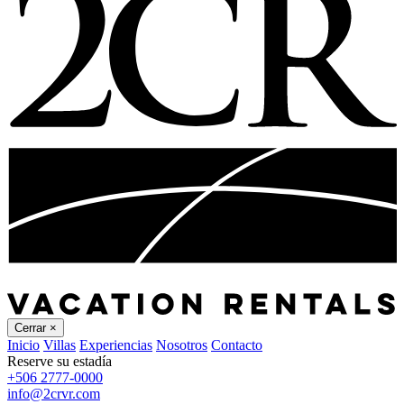
Cerrar
×
Inicio
Villas
Experiencias
Nosotros
Contacto
Reserve su estadía
+506 2777-0000
info@2crvr.com