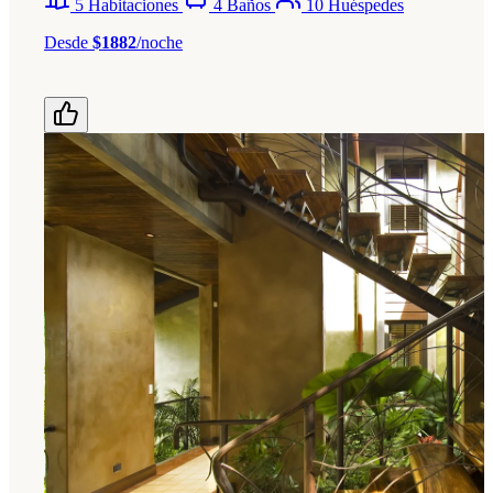
5 Habitaciones
4 Baños
10 Huéspedes
Desde
$1882
/noche