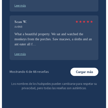
Leer más
Sean W.
★
★
★
★
★
AirBNB
What a beautiful property. We sat and watched the
monkeys from the porches. Saw macaws, a sloths and an
ant eater all f…
Leer más
Mostrando 6 de 66 reseñas
Cargar más
Los nombres de los huéspedes pueden cambiarse para respetar su
privacidad, pero todas las reseñas son auténticas.