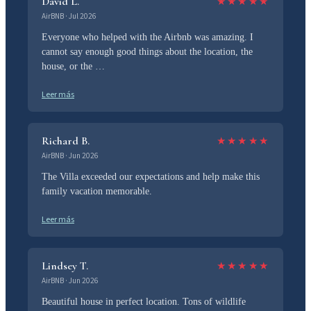
David L.
★
★
★
★
★
AirBNB · Jul 2026
Everyone who helped with the Airbnb was amazing. I
cannot say enough good things about the location, the
house, or the …
Leer más
Richard B.
★
★
★
★
★
AirBNB · Jun 2026
The Villa exceeded our expectations and help make this
family vacation memorable.
Leer más
Lindsey T.
★
★
★
★
★
AirBNB · Jun 2026
Beautiful house in perfect location. Tons of wildlife