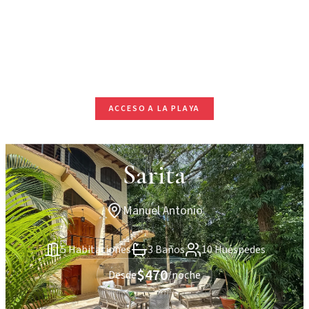
ACCESO A LA PLAYA
Sarita
Manuel Antonio
5 Habitaciones
3 Baños
10 Huéspedes
$470
Desde
/noche