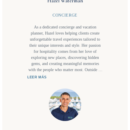
Hazel Waterman
CONCIERGE
As a dedicated concierge and vacation
planner, Hazel loves helping clients create
unforgettable travel experiences tailored to
their unique interests and style. Her passion
for hospitality comes from her love of
exploring new places, discovering hidden
gems, and creating meaningful memories
with the people who matter most. Outside of
work, you’ll often find her visiting waterfalls
LEER MÁS
or new beaches with her daughter or trying
new restaurants together as they share a love
for great food and new culinary experiences.
These adventures inspire the personalized
recommendations and thoughtful service she
bring to every client's itinerary. Whether
planning a relaxing getaway, a family
adventure, or a one-of-a-kind experience,