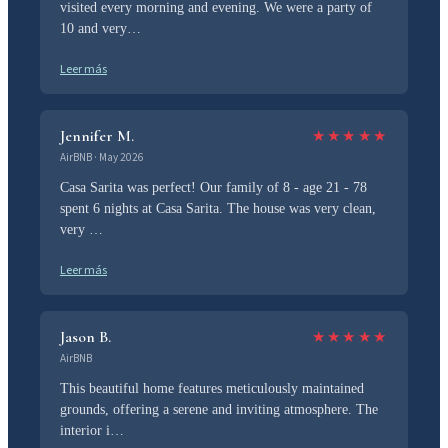
visited every morning and evening. We were a party of
10 and very…
Leer más
Jennifer M.
★
★
★
★
★
AirBNB · May 2026
Casa Sarita was perfect! Our family of 8 - age 21 - 78
spent 6 nights at Casa Sarita. The house was very clean,
very …
Leer más
Jason B.
★
★
★
★
★
AirBNB
This beautiful home features meticulously maintained
grounds, offering a serene and inviting atmosphere. The
interior i…