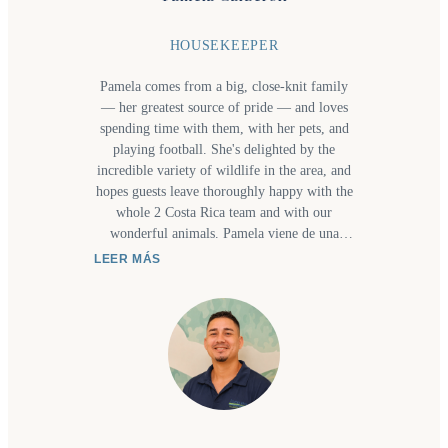
HOUSEKEEPER
Pamela comes from a big, close-knit family
— her greatest source of pride — and loves
spending time with them, with her pets, and
playing football. She's delighted by the
incredible variety of wildlife in the area, and
hopes guests leave thoroughly happy with the
whole 2 Costa Rica team and with our
wonderful animals. Pamela viene de una
familia grande y muy unida, su mayor
LEER MÁS
orgullo, y le encanta pasar tiempo con ellos,
con sus mascotas y jugar al fútbol. Le fascina
la increíble variedad de animales de la zona.
Espera que los huéspedes se vayan muy
contentos con todo el equipo de 2 Costa Rica
y con nuestros animales.