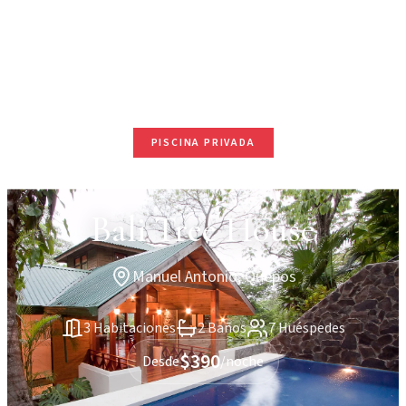
PISCINA PRIVADA
Bali Tree House
Manuel Antonio, Quepos
3 Habitaciones
2 Baños
7 Huéspedes
$390
Desde
/noche