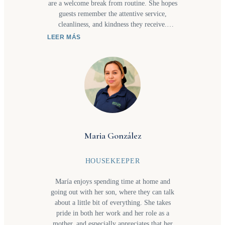
are a welcome break from routine. She hopes
guests remember the attentive service,
cleanliness, and kindness they receive.
Katerine ama a su familia y a sus perritos, y
LEER MÁS
valora el tiempo juntos con salud para todos.
Le gusta jugar fútbol y cada día viaja en su
moto al trabajo, donde el ambiente la ayuda a
salir de la rutina. Espera que los huéspedes
recuerden la atención, el servicio, la limpieza
y la amabilidad.
Maria González
HOUSEKEEPER
María enjoys spending time at home and
going out with her son, where they can talk
about a little bit of everything. She takes
pride in both her work and her role as a
mother, and especially appreciates that her