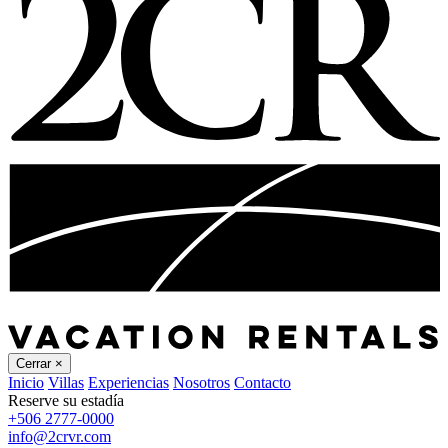
Cerrar
×
Inicio
Villas
Experiencias
Nosotros
Contacto
Reserve su estadía
+506 2777-0000
info@2crvr.com