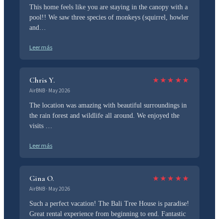
This home feels like you are staying in the canopy with a
pool!! We saw three species of monkeys (squirrel, howler
and…
Leer más
Chris Y.
★
★
★
★
★
AirBNB · May 2026
The location was amazing with beautiful surroundings in
the rain forest and wildlife all around. We enjoyed the
visits …
Leer más
Gina O.
★
★
★
★
★
AirBNB · May 2026
Such a perfect vacation! The Bali Tree House is paradise!
Great rental experience from beginning to end. Fantastic