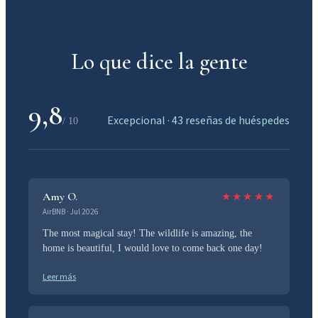
Lo que dice la gente
9,8
Excepcional · 43 reseñas de huéspedes
/ 10
Amy O.
★
★
★
★
★
AirBNB · Jul 2026
The most magical stay! The wildlife is amazing, the
home is beautiful, I would love to come back one day!
Leer más