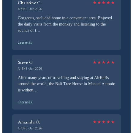
Christine C.
★
★
★
★
★
AirBNB · Jun 2026
Gorgeous, secluded home in a convenient area. Enjoyed
the daily visits from the monkey and listening to the
sounds of t…
Leer más
Steve C.
★
★
★
★
★
AirBNB · Jun 2026
After many years of travelling and staying at AirBnBs
around the world, the Bali Tree House in Manuel Antonio
is withou…
Leer más
Amanda O.
★
★
★
★
★
AirBNB · Jun 2026