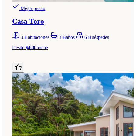
Mejor precio
Casa Toro
3 Habitaciones
3 Baños
6 Huéspedes
Desde
$420
/noche