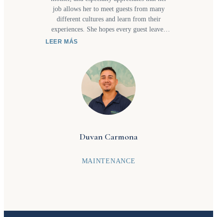
job allows her to meet guests from many
different cultures and learn from their
experiences. She hopes every guest leaves
with a positive impression of the entire team,
LEER MÁS
from the concierge who welcomes them to
the housekeeping staff who help make each
stay comfortable. Most of all, she hopes
guests return in the future and recommend us
to friends and family who would enjoy
discovering Costa Rica, and especially the
beauty of Manuel Antonio.
Duvan Carmona
MAINTENANCE