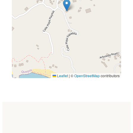
Leaflet
|
©
OpenStreetMap
contributors