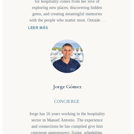
for hospitality comes from her love of
exploring new places, discovering hidden
gems, and creating meaningful memories
with the people who matter most. Outside of
work, you’ll often find her visiting waterfalls
LEER MÁS
or new beaches with her daughter or trying
new restaurants together as they share a love
for great food and new culinary experiences.
These adventures inspire the personalized
recommendations and thoughtful service she
bring to every client's itinerary. Whether
planning a relaxing getaway, a family
adventure, or a one-of-a-kind experience,
Hazel enjoys making travel seamless,
Jorge Gómez
memorable, and full of special moments.
CONCIERGE
Jorge has 16 years working in the hospitality
sector in Manuel Antonio. The experience
and connections he has compiled give him
concierge superpowers; fixing, scheduling,