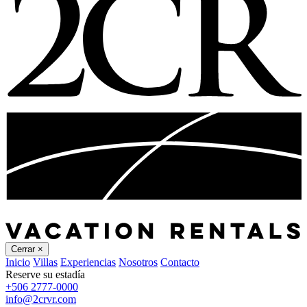
Cerrar
×
Inicio
Villas
Experiencias
Nosotros
Contacto
Reserve su estadía
+506 2777-0000
info@2crvr.com