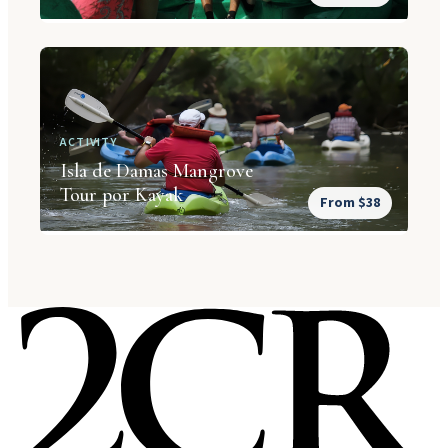
ACTIVITY
Isla de Damas Mangrove
Tour por Kayak
From $38