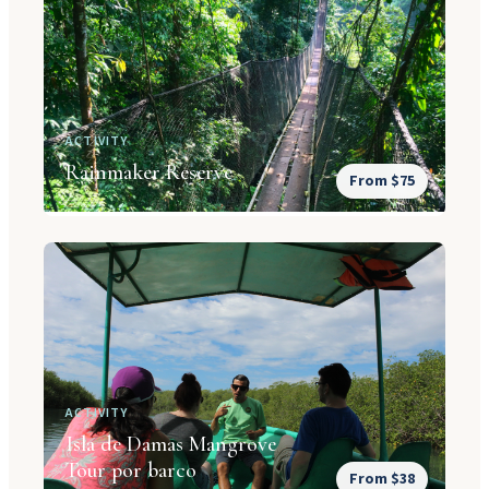
ACTIVITY
Rainmaker Reserve
From $75
ACTIVITY
Isla de Damas Mangrove
Tour por barco
From $38