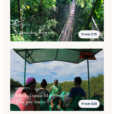
ACTIVITY
Rainmaker Reserve
From $75
ACTIVITY
Isla de Damas Mangrove
Tour por barco
From $38