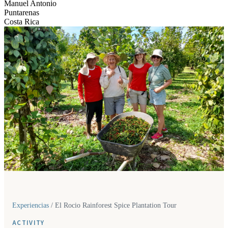
Manuel Antonio
Puntarenas
Costa Rica
Experiencias
/
El Rocio Rainforest Spice Plantation Tour
ACTIVITY