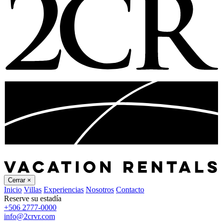
Cerrar
×
Inicio
Villas
Experiencias
Nosotros
Contacto
Reserve su estadía
+506 2777-0000
info@2crvr.com